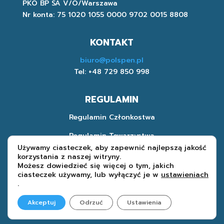
PKO BP SA V/O/Warszawa
Nr konta: 75 1020 1055 0000 9702 0015 8808
KONTAKT
biuro@polspen.pl
Tel: +48 729 850 998
REGULAMIN
Regulamin Członkostwa
Regulamin Towarzystwa
Używamy ciasteczek, aby zapewnić najlepszą jakość
Polityka Prywatności
korzystania z naszej witryny.
Możesz dowiedzieć się więcej o tym, jakich
ciasteczek używamy, lub wyłączyć je w
ustawieniach
.
POLSPEN | 2022
Akceptuj
Odrzuć
Ustawienia