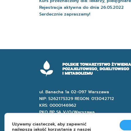
Kurs przeznaczony dla: lekarzy, pielęgniar
Rejestracja aktywna do dnia 26.05.2022
Serdecznie zapraszamy!
ul. Banacha 1a 02-097 Warszawa
NIP: 5262175329 REGON: 013042712
KRS: 0000146962
PKO BP SA V/O/Warszawa
Nr konta: 75 1020 1055 0000 9702 0015
Używamy ciasteczek, aby zapewnić
8808
najlepszą jakość korzystania z naszej