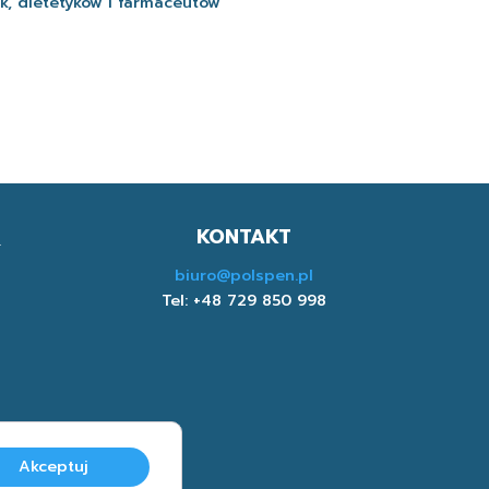
ek, dietetyków i farmaceutów
KONTAKT
biuro@polspen.pl
Tel: +48 729 850 998
Akceptuj