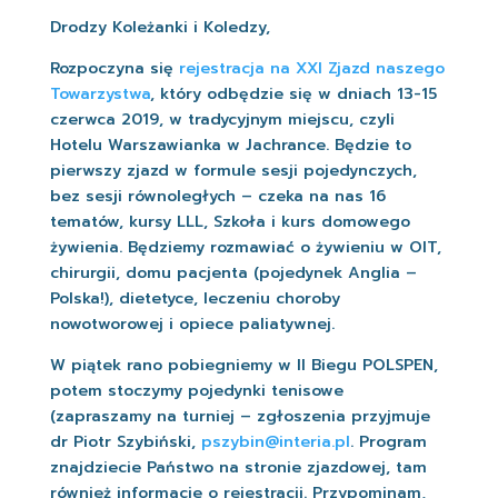
Drodzy Koleżanki i Koledzy,
Rozpoczyna się
rejestracja na XXI Zjazd naszego
Towarzystwa
, który odbędzie się w dniach 13-15
czerwca 2019, w tradycyjnym miejscu, czyli
Hotelu Warszawianka w Jachrance. Będzie to
pierwszy zjazd w formule sesji pojedynczych,
bez sesji równoległych – czeka na nas 16
tematów, kursy LLL, Szkoła i kurs domowego
żywienia. Będziemy rozmawiać o żywieniu w OIT,
chirurgii, domu pacjenta (pojedynek Anglia –
Polska!), dietetyce, leczeniu choroby
nowotworowej i opiece paliatywnej.
W piątek rano pobiegniemy w II Biegu POLSPEN,
potem stoczymy pojedynki tenisowe
(zapraszamy na turniej – zgłoszenia przyjmuje
dr Piotr Szybiński,
pszybin@interia.pl
. Program
znajdziecie Państwo na stronie zjazdowej, tam
również informacje o rejestracji. Przypominam,