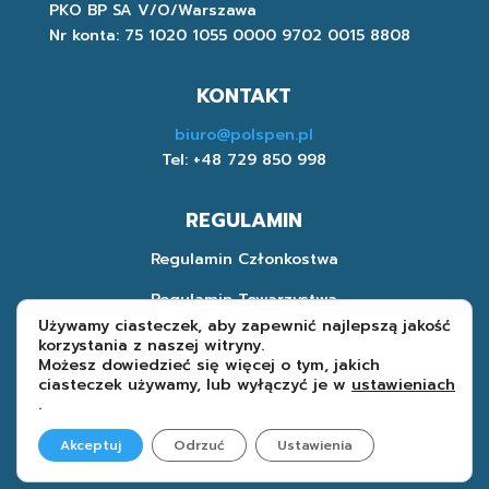
PKO BP SA V/O/Warszawa
Nr konta: 75 1020 1055 0000 9702 0015 8808
KONTAKT
biuro@polspen.pl
Tel: +48 729 850 998
REGULAMIN
Regulamin Członkostwa
Regulamin Towarzystwa
Używamy ciasteczek, aby zapewnić najlepszą jakość
Polityka Prywatności
korzystania z naszej witryny.
Możesz dowiedzieć się więcej o tym, jakich
ciasteczek używamy, lub wyłączyć je w
ustawieniach
.
POLSPEN | 2022
Akceptuj
Odrzuć
Ustawienia